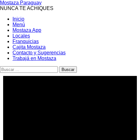
Mostaza Paraguay
NUNCA TE ACHIQUES
Inicio
Menú
Mostaza App
Locales
Franquicias
Cajita Mostaza
Contacto y Sugerencias
Trabajá en Mostaza