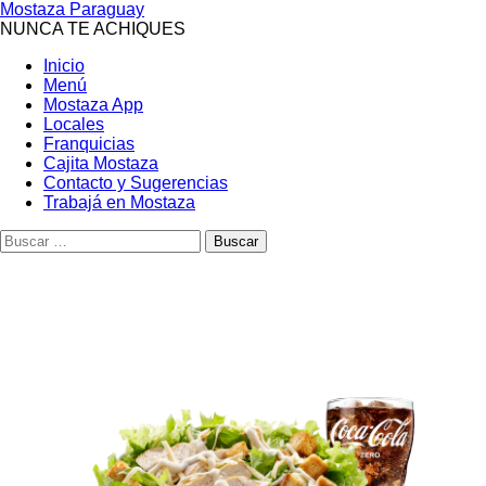
Mostaza Paraguay
NUNCA TE ACHIQUES
Inicio
Menú
Mostaza App
Locales
Franquicias
Cajita Mostaza
Contacto y Sugerencias
Trabajá en Mostaza